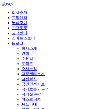
회사소개
교정센터
분석평가
안전용품
고객센터
스마트스토어
블로그
회사소개
연혁
주요업무
조직도
오시는길
교정센터소개
교정절차
공인인정자료
공기호흡기 관리
공기질 분석
마스크 세척
제품안내