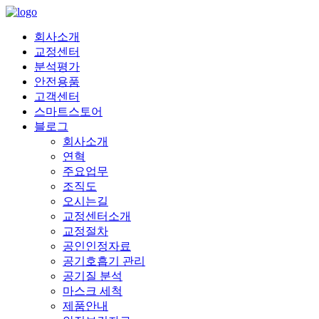
회사소개
교정센터
분석평가
안전용품
고객센터
스마트스토어
블로그
회사소개
연혁
주요업무
조직도
오시는길
교정센터소개
교정절차
공인인정자료
공기호흡기 관리
공기질 분석
마스크 세척
제품안내