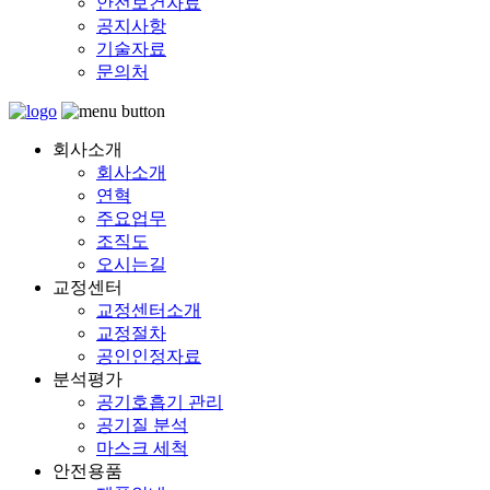
안전보건자료
공지사항
기술자료
문의처
회사소개
회사소개
연혁
주요업무
조직도
오시는길
교정센터
교정센터소개
교정절차
공인인정자료
분석평가
공기호흡기 관리
공기질 분석
마스크 세척
안전용품