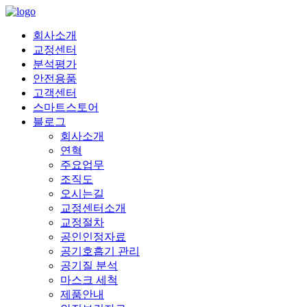
회사소개
교정센터
분석평가
안전용품
고객센터
스마트스토어
블로그
회사소개
연혁
주요업무
조직도
오시는길
교정센터소개
교정절차
공인인정자료
공기호흡기 관리
공기질 분석
마스크 세척
제품안내