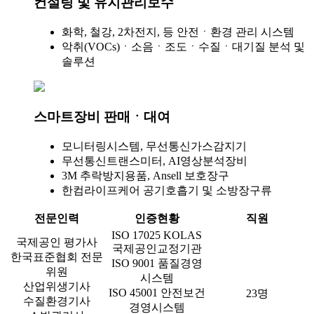
컨설팅 및 유지관리보수
화학, 철강, 2차전지, 등 안전ㆍ환경 관리 시스템
악취(VOCs)ㆍ소음ㆍ조도ㆍ수질ㆍ대기질 분석 및
솔루션
스마트장비 판매ㆍ대여
모니터링시스템, 무선통신가스감지기
무선통신트랜스미터, AI영상분석장비
3M 추락방지용품, Ansell 보호장구
한컴라이프케어 공기호흡기 및 소방장구류
전문인력
인증현황
직원
ISO 17025 KOLAS
국제공인 평가사
국제공인교정기관
한국표준협회 전문
ISO 9001 품질경영
위원
시스템
산업위생기사
ISO 45001 안전보건
23명
수질환경기사
경영시스템